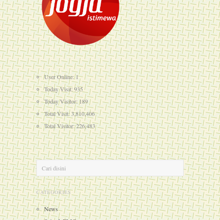
User Online: 1
Today Visit: 935
Today Visitor: 189
Total Visit: 3,810,406
Total Visitor: 226,483
CATEGORIES
News