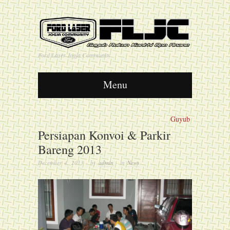
Ford Laser Jogja Community
Menu
Guyub Rukun Kanthi Opo
Persiapan Konvoi & Parkir
Bareng 2013
December 4, 2013
· by
admin
· in
News