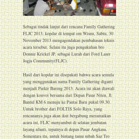
Sebagai tindak lanjut dari rencana Family Gathering
FLJC 2013, kopdar di tempat om Wisnu, Sabtu, 30
November 2013 mengagendakan pembahasan teknis
acara tersebut. Selain itu juga pengukuhan bro
Donnie Krickel JP, sebagai Lurah dari Ford Laser
Jogja Community(FLJC).
Hasil dari kopdar ini disepakati bahwa acara semula
yang menggunakan nama Family Gathering diganti
menjadi Parkir Bareng 2013. Acara ini akan diawali
dengan konvoi bersama dari Depan Pasar Niten, Jl.
Bantul KM 6 menuju ke Pantai Baru pukul 09.30.
Untuk brother dari FOLTIS Solo Raya, yang
rencananya juga akan ikut bergabung meramaikan
acara ini, FLJC menyambut di selatan jembatan
layang nJanti, tepatnya di depan Pasar Angkasa.
Sementara itu, untuk bintang tamu mbah Saz Tro