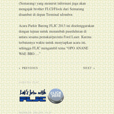
(Semarang) yang menurut informasi juga akan
mengajak brother FLCI/Flock dari Semarang
disambut di depan Terminal nJombor.
Acara Parkir Bareng FLJC 2013 ini diselenggarakan
dengan tujuan untuk menambah paseduluran di
antara sesama pemakai/pecinta Ford Laser. Karena
terbatasnya waktu untuk menyiapkan acara ini,
sehingga FLJC mengambil tema “OPO ANANE
WAE BRO….”
«
PREVIOUS
NEXT
»
GABUNG FLJC
MEMBER IMI-DIY #129