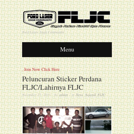
Ford Laser Jogja Community
Menu
 Anane, Join Now Click Here
Peluncuran Sticker Perdana
FLJC/Lahirnya FLJC
November 25, 2013
· by
admin
· in
News
,
Sejarah FLJC