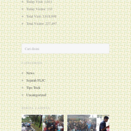
Today Visit: 1,011
Today Visitor: 133
Total Visit: 3,818,898
Total Visitor: 227,497
CATEGORIES
News
Sejarah FLJC
Tips Trick
Uncategorized
BERITA LAINNYA