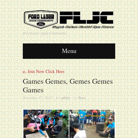
Ford Laser Jogja Community
Menu
 Anane, Join Now Click Here
Games Gemes, Gemes Gemes
Games
November 17, 2017
· by
admin
· in
News