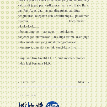
kaloka di jagad perFordLaseran yaitu om Babe Baito
dan Pak Agus. Jadi jangan diragukan validitas
pengukuran ketepatan dan ketelitiannya… pokokmen
dijamin……………………………… tetep mawut,
wkwkwkwk…..
mboten ding be.., pak agus…, pokokmen
panjenengan luarbiaszah.., tak lupa terima kasih juga
untuk mbah wid yang sudah mengorbankan
momernya, dan siblu untuk kunci-kuncinya…..
Lanjutkan tim Kreatif FLJC, buat momen-momen
indah lagi bersama FLJC….
«
PREVIOUS
NEXT
»
GABUNG FLJC