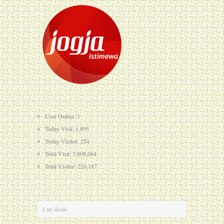
User Online: 1
Today Visit: 1,895
Today Visitor: 254
Total Visit: 3,808,064
Total Visitor: 226,187