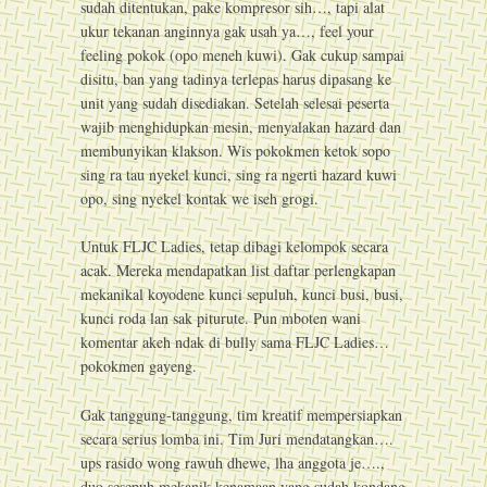
sudah ditentukan, pake kompresor sih…, tapi alat
ukur tekanan anginnya gak usah ya…, feel your
feeling pokok (opo meneh kuwi). Gak cukup sampai
disitu, ban yang tadinya terlepas harus dipasang ke
unit yang sudah disediakan. Setelah selesai peserta
wajib menghidupkan mesin, menyalakan hazard dan
membunyikan klakson. Wis pokokmen ketok sopo
sing ra tau nyekel kunci, sing ra ngerti hazard kuwi
opo, sing nyekel kontak we iseh grogi.
Untuk FLJC Ladies, tetap dibagi kelompok secara
acak. Mereka mendapatkan list daftar perlengkapan
mekanikal koyodene kunci sepuluh, kunci busi, busi,
kunci roda lan sak piturute. Pun mboten wani
komentar akeh ndak di bully sama FLJC Ladies…
pokokmen gayeng.
Gak tanggung-tanggung, tim kreatif mempersiapkan
secara serius lomba ini. Tim Juri mendatangkan….
ups rasido wong rawuh dhewe, lha anggota je….,
duo sesepuh mekanik kenamaan yang sudah kondang